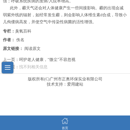
强；呼吸系统疾病的发病/入院率增高。
此外，霾天气还会对人体健康产生一些间接影响。霾的出现会减
弱紫外线的辐射，如经常发生霾，则会影响人体维生素d合成，导致小
儿佝偻病高发，并使空气中传染性病菌的活性增强。
专栏：
臭氧百科
作者：
佚名
原文链接：
阅读原文
上一页：
呵护老人健康，“微尘”不容忽视
下一页：
找不到相关信息
版权所有(C)
广州市正奥环保实业有限公司
技术支持：
爱用建站
首页