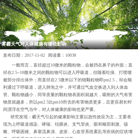
雾霾天气对人体健康有哪些影响
发布日期：
2017-11-02
阅读量：
10038
一般而言，直径超过10微米的颗粒物，会被挡在鼻子的外面；直
径在2.5~10微米之间的颗粒物可以进入呼吸道，但随着吐痰、打喷嚏
被部分排出体外；而直径在2.5微米以下的细颗粒物即pm2.5，却会顺
利通过下呼吸道，进入肺泡之中，并可通过气血交换进入到人体血
管。颗粒物越小，同等质量的颗粒物表面积就越大，吸附的大气有害
物质就越多，所以pm2.5比pm10所含的有害物质更多，且更容易长时
间漂浮在空气当中，对人体健康的影响也更严重。
研究发现：霾天气引起的健康影响主要以急性效应为主，主要表
现为上呼吸道感染、哮喘、结膜炎、支气管炎、眼和喉部刺激、咳
嗽、呼吸困难、鼻塞流鼻涕、皮疹、心血管系统紊乱等疾病的症状增