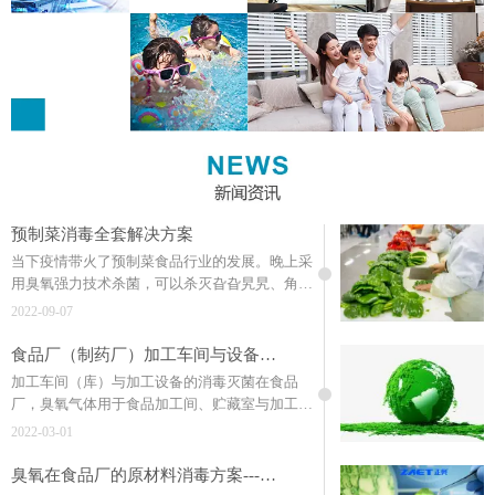
预制菜消毒全套解决方案
当下疫情带火了预制菜食品行业的发展。晚上采
用臭氧强力技术杀菌，可以杀灭旮旮旯旯、角角
落落内隐藏的各种微生物，消毒时人员须离开。
2022-09-07
所以，该杀菌技术也称之为称作食品动态消毒技
术。
食品厂（制药厂）加工车间与设备的消毒灭菌（连载）
加工车间（库）与加工设备的消毒灭菌在食品
厂，臭氧气体用于食品加工间、贮藏室与加工设
备消毒是非常方便、有效的。
2022-03-01
臭氧在食品厂的原材料消毒方案---臭氧在食品行业的应用（连载）